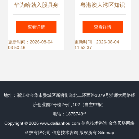
华为哈勃入股具身
粤港澳大湾区知识
智能公司流形空间
产权信息对接交流
查看详情
查看详情
系列活动圆满结
更新时间：2026-08-04
更新时间：2026-08-04
03:50:46
11:53:37
束，共筑信息技术
咨询服务新生态
地址：浙江省金华市婺城区新狮街道北二环西路3379号浙师大网络经
济创业园2号楼2号门102（自主申报）
电话：1875749**
Copyright © 2026
www.dailianhou.com
信息技术咨询
金华贝塔网络
科技有限公司
信息技术咨询
版权所有
Sitemap